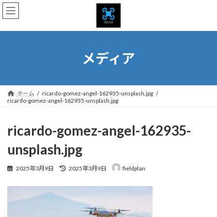
コ
ナ
ン
ビ
テ
ゲ
ン
ー
ツ
シ
へ
ョ
メディア
ス
ン
キ
に
ッ
移
プ
動
ホーム
ricardo-gomez-angel-162935-unsplash.jpg
ricardo-gomez-angel-162935-unsplash.jpg
ricardo-gomez-angel-162935-
unsplash.jpg
最
2025年3月9日
2025年3月9日
fieldplan
終
更
新
日
時