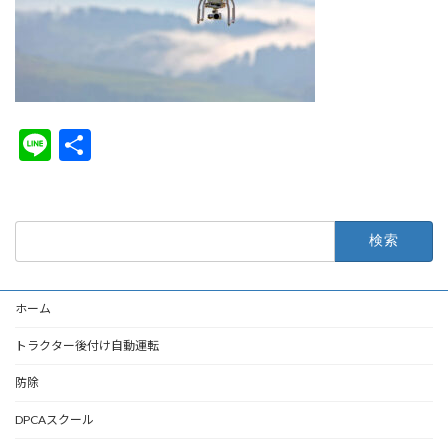
:
Li
共
n
有
e
検
索:
ホーム
トラクター後付け自動運転
防除
DPCAスクール