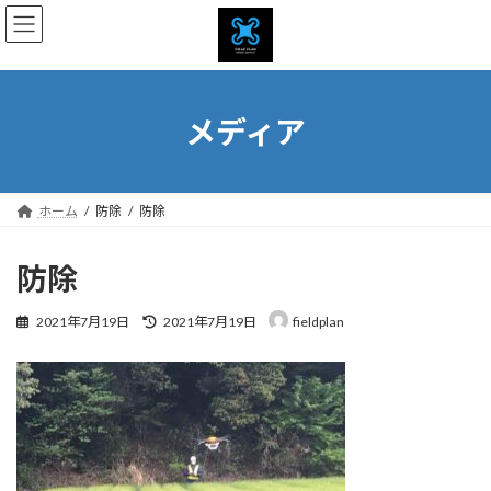
コ
ナ
ン
ビ
テ
ゲ
ン
ー
ツ
シ
へ
ョ
メディア
ス
ン
キ
に
ッ
移
プ
動
ホーム
防除
防除
防除
最
2021年7月19日
2021年7月19日
fieldplan
終
更
新
日
時
: