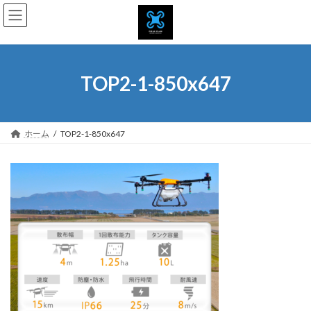
コ
ナ
ン
ビ
テ
ゲ
ン
ー
ツ
シ
へ
ョ
TOP2-1-850x647
ス
ン
キ
に
ッ
移
プ
動
ホーム
TOP2-1-850x647