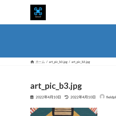
コ
ナ
ン
ビ
テ
ゲ
ン
ー
ツ
シ
へ
ョ
ス
ン
キ
に
ッ
移
プ
動
ホーム
art_pic_b3.jpg
art_pic_b3.jpg
art_pic_b3.jpg
最
2022年4月10日
2022年4月10日
fieldp
終
更
新