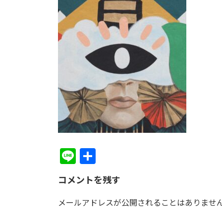
日
時
:
Li
共
n
有
コメントを残す
e
メールアドレスが公開されることはありませ