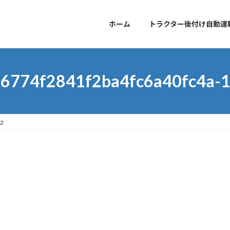
ホーム
トラクター後付け自動運
6774f2841f2ba4fc6a40fc4a-
22