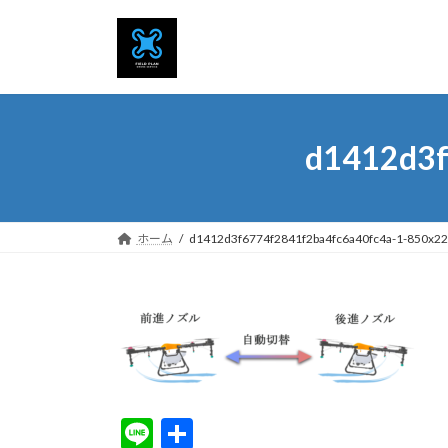
コ
ナ
ン
ビ
テ
ゲ
ン
ー
ツ
シ
へ
ョ
d1412d3f
ス
ン
キ
に
ッ
移
プ
動
ホーム
d1412d3f6774f2841f2ba4fc6a40fc4a-1-850x2
Li
共